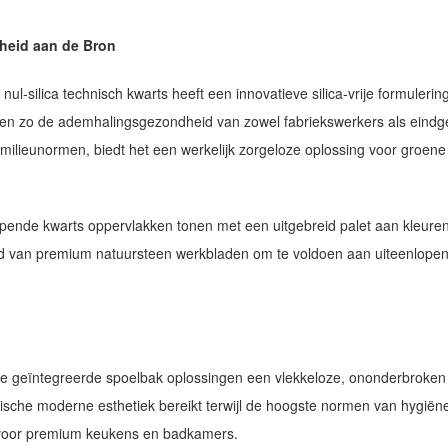
heid aan de Bron
ul-silica technisch kwarts heeft een innovatieve silica-vrije formulerin
rt, en zo de ademhalingsgezondheid van zowel fabriekswerkers als eindg
e milieunormen, biedt het een werkelijk zorgeloze oplossing voor groen
opende kwarts oppervlakken tonen met een uitgebreid palet aan kleure
od van premium natuursteen werkbladen om te voldoen aan uiteenlope
ze geïntegreerde spoelbak oplossingen een vlekkeloze, ononderbroken
ische moderne esthetiek bereikt terwijl de hoogste normen van hygiën
 voor premium keukens en badkamers.