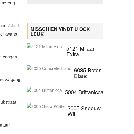
umsprong
consistent
MISSCHIEN VINDT U OOK
LEUK
el kwarts
5121 Milaan
Extra
ze voegen
6035 Beton
Blanc
eurovergang
5004 Brittanicca
substraat
2005 Sneeuw
Wit
natuur