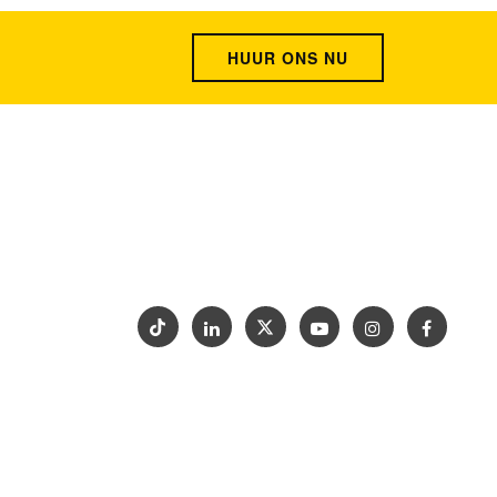
HUUR ONS NU
Home
Ontwerp
WERKBLADEN
om
Waarom Goldtop
Ondersteuning
Project
Contact opnemen
17)206-
Tentoonstelling
teen