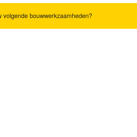
 uw volgende bouwwerkzaamheden?
TLANTA, GA 30309
sales@goldtopstone.c
Road, Jimei District,
+86-150-8034-1449
+1(470)231-6626
/
+1(6
Samutsakhon Thailand
0479
Stenen meubels
/
Natuurs
BLOK A, CHERAS BUSINESS
R WILAYAH PERSEKUTUAN
L COMMERCIAL BUILDING,