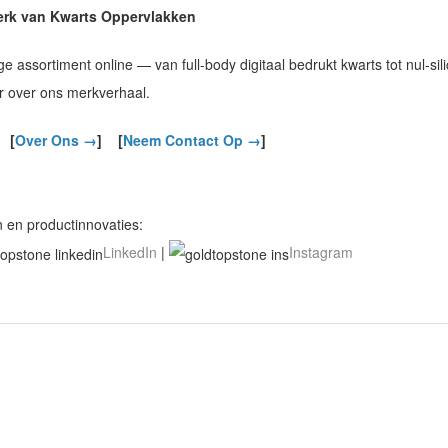
erk van Kwarts Oppervlakken
assortiment online — van full-body digitaal bedrukt kwarts tot nul-sil
er over ons merkverhaal.
[
Over Ons →
]
[
Neem Contact Op →
]
 en productinnovaties:
LinkedIn
|
Instagram