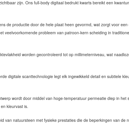
ichtbaar zijn. Ons full-body digitaal bedrukt kwarts bereikt een kwant
ens de productie door de hele plaat heen gevormd, wat zorgt voor een 
 het veelvoorkomende probleem van patroon-kern scheiding in traditione
laktevlakheid worden gecontroleerd tot op millimeterniveau, wat naadlo
de digitale scanttechnologie legt elk ingewikkeld detail en subtiele kl
ntwerp wordt door middel van hoge-temperatuur permeatie diep in het 
en kleurvast is.
eid van natuursteen met fysieke prestaties die de beperkingen van de 