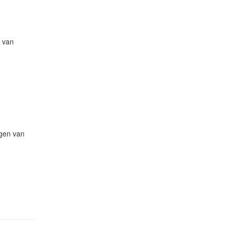
n van
ngen van