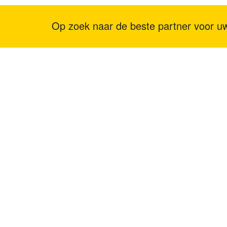
Op zoek naar de beste partner voor
VS-LOCATIE: 1800 PEACHTREE ST NW STE 410, A
CHINA-LOCATIE: Kamer 2505/2512, No.464 Xinlinwan 
Xiamen, 361022
THAILAND-LOCATIE: Moo.2, Kalong, AmphurMaung, 
74000
MALEISIË-LOCATIE: NO. 18-5-1, JALAN 5/101C, 
CENTRE, BATU 5, JALAN CHERAS, KUALA LUMPU
HONG KONG-LOCATIE: FLAT 01A1, 10/F CARNIVA