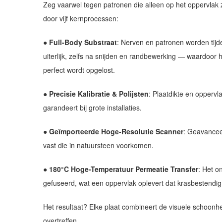
Zeg vaarwel tegen patronen die alleen op het oppervlak z
door vijf kernprocessen:
● Full-Body Substraat
: Nerven en patronen worden tijd
uiterlijk, zelfs na snijden en randbewerking — waardoor
perfect wordt opgelost.
● Precisie Kalibratie & Polijsten
: Plaatdikte en opperv
garandeert bij grote installaties.
● Geïmporteerde Hoge-Resolutie Scanner
: Geavanceer
vast die in natuursteen voorkomen.
● 180°C Hoge-Temperatuur Permeatie Transfer
: Het o
gefuseerd, wat een oppervlak oplevert dat krasbestendig 
Het resultaat? Elke plaat combineert de visuele schoonh
overtreffen.