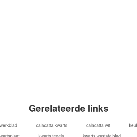
R WILAYAH PERSEKUTUAN
L COMMERCIAL BUILDING,
Copyright © 201
Gerelateerde links
werkblad
calacatta kwarts
calacatta wit
keu
wartsplaat
kwarts tegels
kwarts wastafelblad