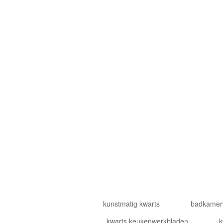
CENTRE, BATU 5, JALAN CHERAS, KUALA LUMPU
HONG KONG-LOCATIE: FLAT 01A1, 10/F CARNIVA
18 JAVA ROAD, NORTH POINT.
kunstmatig kwarts
badkamer
kwarts keukenwerkbladen
k