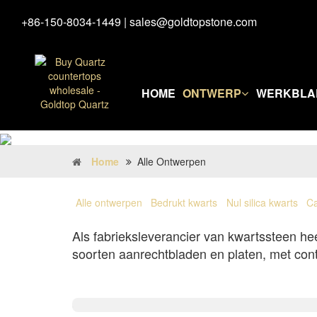
+86-150-8034-1449
|
sales@goldtopstone.com
HOME
ONTWERP
WERKBLA
Home
Alle Ontwerpen
Alle ontwerpen
Bedrukt kwarts
Nul silica kwarts
Ca
Als fabrieksleverancier van kwartssteen he
soorten aanrechtbladen en platen, met cont