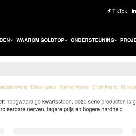
TikTok
DEN
WAAROM GOLDTOP
ONDERSTEUNING
PROJ
lacatta kwarts
Beton kwarts
Marmer kwarts
Glitter kwarts
Hot des
eft hoogwaardige kwartssteen, deze serie producten is ge
roleerbare nerven, lagere prijs en hogere hardheid