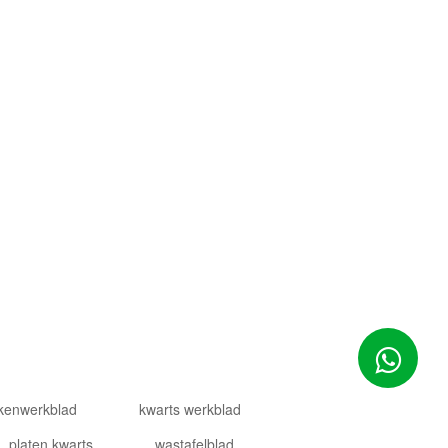
2-2024 Goldtop Stone 2024 Alle rechten voorbehouden
kenwerkblad
kwarts werkblad
platen kwarts
wastafelblad