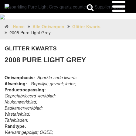
Home
Alle Ontwerpen
Glitter Kwarts
2008 Pure Light Grey
GLITTER KWARTS
2008 PURE LIGHT GREY
Ontwerpbasis:
Sparkle-serie kwarts
Afwerking:
Gepolijst; gezoet; leder;
Producttoepassing:
Geprefabriceerd werkblad;
Keukenwerkblad;
Badkamerwerkblad;
Wastafelblad;
Tafelbladen;
Randtype:
Vierkant gepolijst; OGEE;