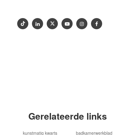
Contact opnemen
Tentoonstelling
Copyright © 2012-2024 Goldtop Stone 2024
Alle rechten voorbehouden
Gerelateerde links
kunstmatig kwarts
badkamerwerkblad