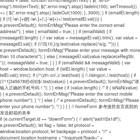
msg").html(errText); $(".error-msg").stop().fadeIn(100); setTimeout(()
=> { $(".error-msg").stop().fadeOut(1000); }, 3000); } if (emailEl.length)
{ if (!/[-\w\.]+@[-\w\.]+(\.[-\w]+)+/.test(emailEl.val())) {
e.preventDefault(); formErrMsg("Please enter the correct email
address!"); } else { emailValid = true; } } if (emailValid) { if
(messageEl.length) { // var value = messageEl.val().trim(); var value =
messageEl.val(); if (!/\S{10,}/g.test(value.replace(/\s/g, ""))) {
e.preventDefault(); formErrMsg("Please enter your message with more
than 10 characters!"); } else { messageEl.val(value.replace(eRegStr,
'')); messageValid = true; } } } if (emailValid && messageValid) { var
host = window.location.host; if (telEl.length) { var value =
telEl.val().trim(); if (/^(zh\-cn\.)/.test(host) || /\.risingcn\./.test(host)) { if
(!/^1[3456789]\d{9}$/.test(value)) { e.preventDefault(); formErrMsg("请
输入正确的手机号码！"); } } else { if (value.length) { /* if ( isNaN(value)
) { e.preventDefault(); formErrMsg("Please enter the correct mobile
phone number"); } */ } else { /* e.preventDefault(); formErrMsg("Please
enter your phone number"); */ } } } } // homeForm 参考捷胜首页底部的
发送邮箱的表单
if (e.currentTarget.id == "dowmForm") { // alert("asd1f2s1df");
e.preventDefault(); let flag = false; let protocol =
window.location.protocol; let backpage = protocol + "//" +
document.location.hostname + "/inquiryok?back=" +