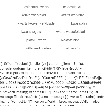
calacatta kwarts
calacatta wit
keukenwerkblad
kwarts werkblad
kwarts keukenwerkbladen
kwartsplaat
kwarts tegels
kwarts wastafelblad
platen kwarts
wastafelblad
witte werkbladen
wit kwarts
"); $("form").submit(function(e) { var form_item = $(this);
console.log(form_item) /*emoji表情过滤*/ let eRegStr =
/[\uD83C|\uD83D|\uD83E][\uDC00-\uDFFF][\u200D|\uFE0F]|
[\uD83C|\uD83D|\uD83E][\uDC00-\uDFFF]|[0-9|*|#]\uFE0F\u20E3|[0-
9|#]\u20E3|[\u203C-\u3299]\uFE0F\u200D|[\u203C-\u3299]\uFE0F|
[\u2122-\u2B55]|\u303D|[\A9|\AE]\u3030|\uA9|\uAE|\u3030/ig; //
e.preventDefault(); var emailEl = $(this).find("[name='email']"); var
messageEl = $(this).find("[name='message']"); var telEl = $(this).find("
[name='contact[tel]']"); var emailValid = false, messageValid = false,
telValid = false; function formErrMsg(errText) { $(".error-